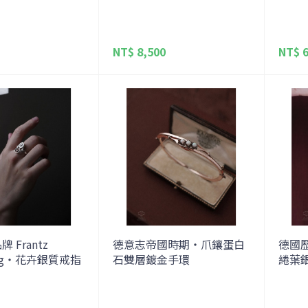
NT$ 8,500
NT$ 6
 Frantz
德意志帝國時期・爪鑲蛋白
德國
berg・花卉銀質戒指
石雙層鍍金手環
綣葉銀