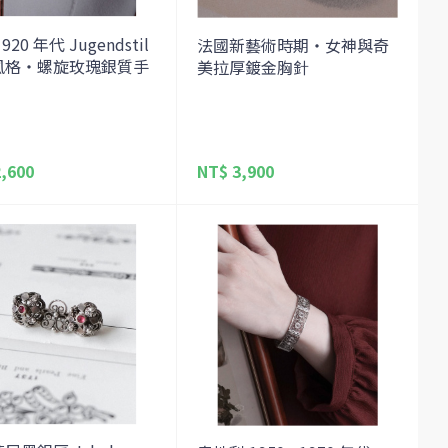
920 年代 Jugendstil
法國新藝術時期・女神與奇
風格・螺旋玫瑰銀質手
美拉厚鍍金胸針
,600
NT$ 3,900