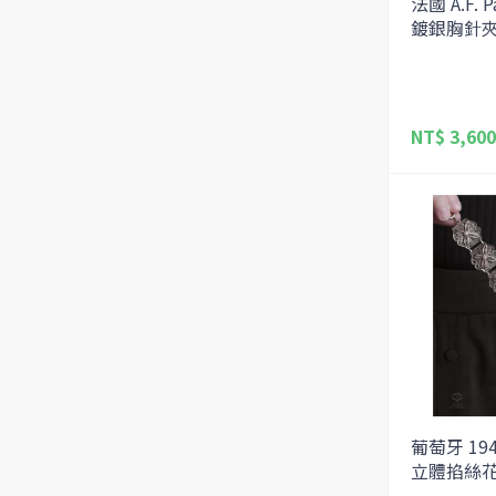
法國 A.F.
鍍銀胸針
NT$ 3,600
葡萄牙 194
立體掐絲