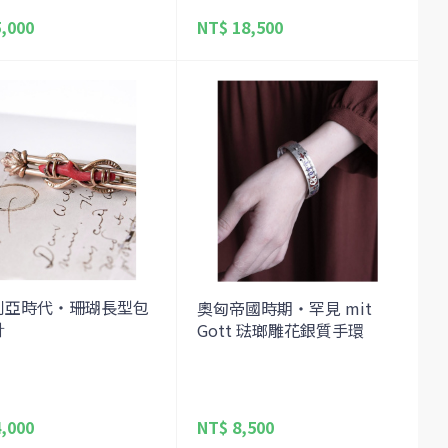
,000
NT$ 18,500
利亞時代・珊瑚長型包
奧匈帝國時期・罕見 mit
針
Gott 琺瑯雕花銀質手環
,000
NT$ 8,500