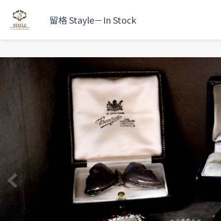
留格 Stayle－In Stock