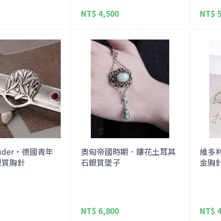
NT$ 4,500
NT$ 5
brüder・德國青年
奧匈帝國時期．鏤花土耳其
維多
銀質胸針
石銀質墜子
金胸
NT$ 6,800
NT$ 4