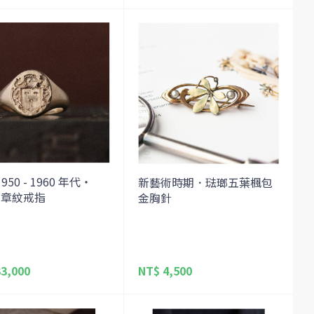
950 - 1960 年代・
新藝術時期．琺瑯五葉楓包
金章紋戒指
金胸針
3,000
NT$ 4,500