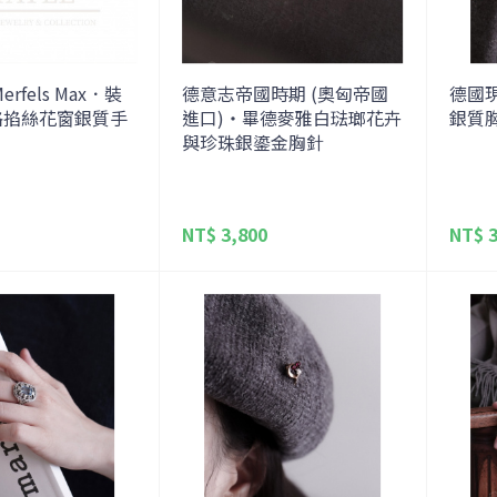
rfels Max．裝
德意志帝國時期 (奧匈帝國
德國
格掐絲花窗銀質手
進口)・畢德麥雅白琺瑯花卉
銀質
與珍珠銀鎏金胸針
NT$ 3,800
NT$ 3