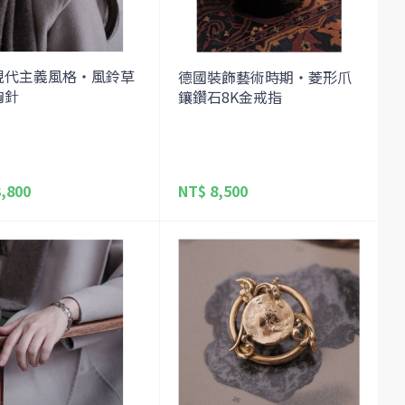
現代主義風格・風鈴草
德國裝飾藝術時期・菱形爪
胸針
鑲鑽石8K金戒指
,800
NT$ 8,500