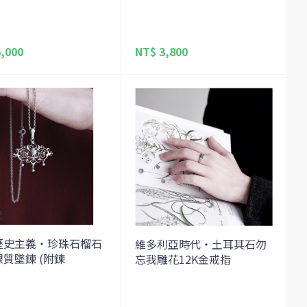
,000
NT$ 3,800
歷史主義・珍珠石榴石
維多利亞時代・土耳其石勿
質墜鍊 (附鍊
忘我雕花12K金戒指