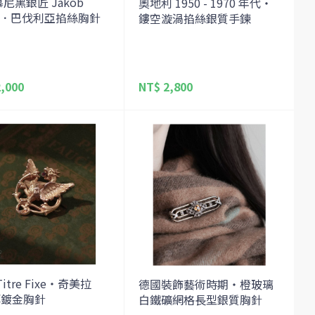
尼黑銀匠 Jakob
奧地利 1950 - 1970 年代・
er．巴伐利亞掐絲胸針
鏤空漩渦掐絲銀質手鍊
,000
NT$ 2,800
itre Fixe・奇美拉
德國裝飾藝術時期・橙玻璃
厚鍍金胸針
白鐵礦網格長型銀質胸針