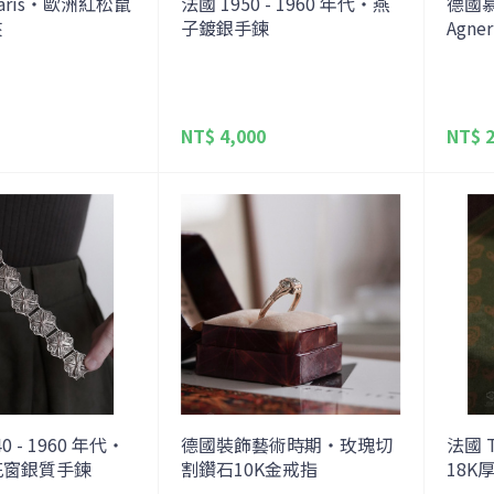
 Paris・歐洲紅松鼠
法國 1950 - 1960 年代・燕
德國慕
夾
子鍍銀手鍊
Agn
NT$ 4,000
NT$ 2
0 - 1960 年代・
德國裝飾藝術時期・玫瑰切
法國 T
花窗銀質手鍊
割鑽石10K金戒指
18K